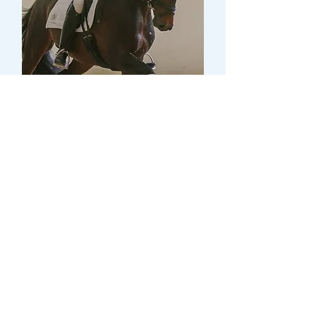
“Herzlichen Dank für die Fotos
von unseren Kleinen. Die Jungen
machen uns hier jeden Tag Freude
und sind allerliebst. Rothstein hat
bislang jede Prüfung gewonnen
und Rhodium wird wenn alles
klappt zur Sichtung gehen für
Ermelo. Wir kommen Euch im
Herbst endlich wieder besuchen.”