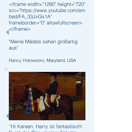
<iframe width="1280" height="720"
src="https://www.youtube.com/em
bed/FA_33JvGs1A"
frameborder="0" allowfullscreen>
</iframe>
"Meine Mädels sehen großartig
aus"
Nancy Holowesko
, Maryland, USA
“Hi Kareen, Harry ist fantastisch!