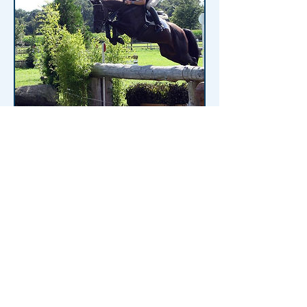
Riemaars Stradivari qualifiziert
sich auf Anhieb für CIC**!
September 13, 2015
Es war erst ihr vierter Turnierstart
überhaupt und Stephan zeigte sie
erstmals auf internationalem Parket:
Unsers Stradivari bricht auf zu neuen
sportlichen Ufern...
... mehr lesen